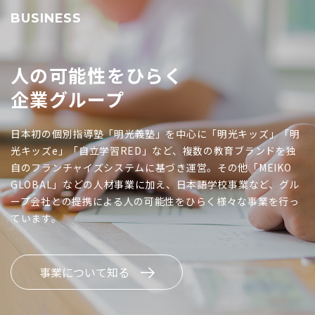
BUSINESS
人の可能性をひらく
企業グループ
日本初の個別指導塾「明光義塾」を中心に「明光キッズ」「明
光キッズe」「自立学習RED」など、複数の教育ブランドを独
自のフランチャイズシステムに基づき運営。その他「MEIKO
GLOBAL」などの人材事業に加え、日本語学校事業など、グル
ープ会社との提携による人の可能性をひらく様々な事業を行っ
ています。
事業について知る