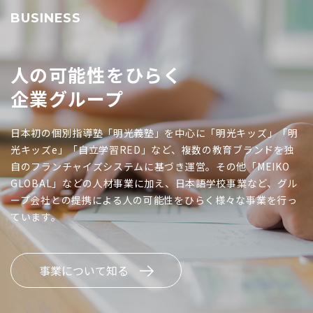
BUSINESS
人の可能性をひらく
企業グループ
日本初の個別指導塾「明光義塾」を中心に「明光キッズ」「明
光キッズe」「自立学習RED」など、複数の教育ブランドを独
自のフランチャイズシステムに基づき運営。その他「MEIKO
GLOBAL」などの人材事業に加え、日本語学校事業など、グル
ープ会社との提携による人の可能性をひらく様々な事業を行っ
ています。
事業について知る