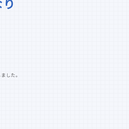
なり
、
定しました。