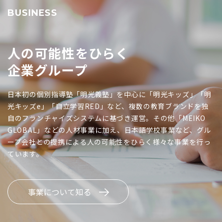
BUSINESS
人の可能性をひらく
企業グループ
日本初の個別指導塾「明光義塾」を中心に「明光キッズ」「明
光キッズe」「自立学習RED」など、複数の教育ブランドを独
自のフランチャイズシステムに基づき運営。その他「MEIKO
GLOBAL」などの人材事業に加え、日本語学校事業など、グル
ープ会社との提携による人の可能性をひらく様々な事業を行っ
ています。
事業について知る