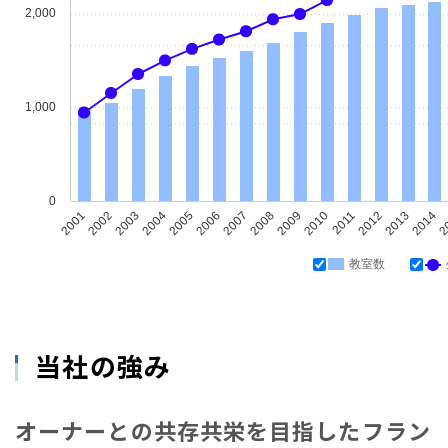
2,000
1,000
0
2001
2002
2003
2004
2005
2006
2007
2008
2009
2010
2011
2012
2013
2014
2
教室数
当社の強み
オーナーとの共存共栄を目指したフラン