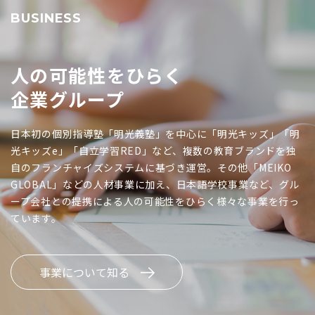
BUSINESS
人の可能性をひらく
企業グループ
日本初の個別指導塾「明光義塾」を中心に「明光キッズ」「明
光キッズe」「自立学習RED」など、複数の教育ブランドを独
自のフランチャイズシステムに基づき運営。その他「MEIKO
GLOBAL」などの人材事業に加え、日本語学校事業など、グル
ープ会社との提携による人の可能性をひらく様々な事業を行っ
ています。
事業について知る