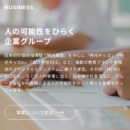
BUSINESS
人の可能性をひらく
企業グループ
日本初の個別指導塾「明光義塾」を中心に「明光キッズ」「明
光キッズe」「自立学習RED」など、複数の教育ブランドを独
自のフランチャイズシステムに基づき運営。その他「MEIKO
GLOBAL」などの人材事業に加え、日本語学校事業など、グル
ープ会社との提携による人の可能性をひらく様々な事業を行っ
ています。
事業について知る