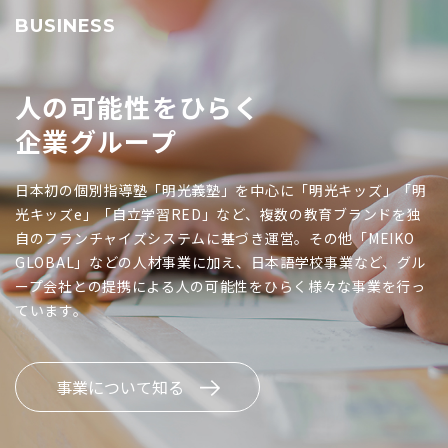
BUSINESS
人の可能性をひらく
企業グループ
日本初の個別指導塾「明光義塾」を中心に「明光キッズ」「明
光キッズe」「自立学習RED」など、複数の教育ブランドを独
自のフランチャイズシステムに基づき運営。その他「MEIKO
GLOBAL」などの人材事業に加え、日本語学校事業など、グル
ープ会社との提携による人の可能性をひらく様々な事業を行っ
ています。
事業について知る