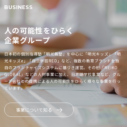
BUSINESS
人の可能性をひらく
企業グループ
日本初の個別指導塾「明光義塾」を中心に「明光キッズ」「明
光キッズe」「自立学習RED」など、複数の教育ブランドを独
自のフランチャイズシステムに基づき運営。その他「MEIKO
GLOBAL」などの人材事業に加え、日本語学校事業など、グル
ープ会社との提携による人の可能性をひらく様々な事業を行っ
ています。
事業について知る