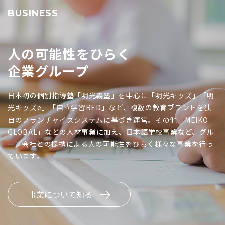
BUSINESS
人の可能性をひらく
企業グループ
日本初の個別指導塾「明光義塾」を中心に「明光キッズ」「明
光キッズe」「自立学習RED」など、複数の教育ブランドを独
自のフランチャイズシステムに基づき運営。その他「MEIKO
GLOBAL」などの人材事業に加え、日本語学校事業など、グル
ープ会社との提携による人の可能性をひらく様々な事業を行っ
ています。
事業について知る