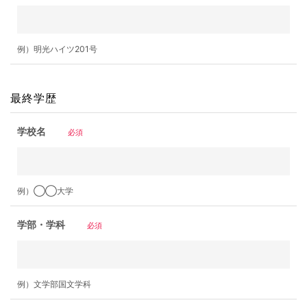
例）明光ハイツ201号
最終学歴
学校名
必須
例）◯◯大学
学部・学科
必須
例）文学部国文学科