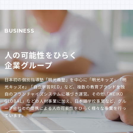
BUSINESS
人の可能性をひらく
企業グループ
日本初の個別指導塾「明光義塾」を中心に「明光キッズ」「明
光キッズe」「自立学習RED」など、複数の教育ブランドを独
自のフランチャイズシステムに基づき運営。その他「MEIKO
GLOBAL」などの人材事業に加え、日本語学校事業など、グル
ープ会社との提携による人の可能性をひらく様々な事業を行っ
ています。