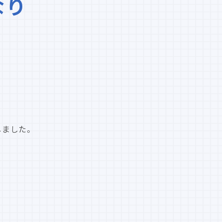
なり
、
定しました。