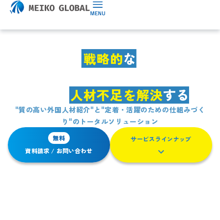
戦
略
的
な
外
国
人
材
雇
用
支
援
で
企
業
の
人
材
不
足
を
解
決
す
る
"質の高い外国人材紹介"と"定着・活躍のための仕組みづく
り"のトータルソリューション
無料
サービスラインナップ
資料請求 / お問い合わせ