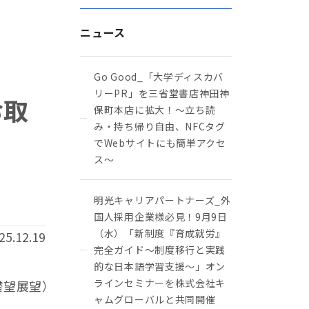
ニュース
Go Good_「大学ディスカバ
リーPR」を三省堂書店神田神
お取
保町本店に拡大！〜立ち読
み・持ち帰り自由、NFCタグ
でWebサイトにも簡単アクセ
ス～
明光キャリアパートナーズ_外
国人採用企業様必見！9月9日
（水）「新制度『育成就労』
25.12.19
完全ガイド～制度移行と実践
的な日本語学習支援～」オン
ラインセミナーを株式会社キ
潜望展望）
ャムグローバルと共同開催