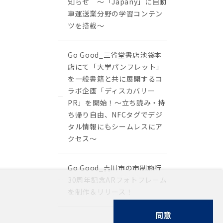
知らせ ～「Japany」に自動
車運送業分野の学習コンテン
ツを搭載～
Go Good_三省堂書店池袋本
店にて「大学パンフレット」
を一般書籍と共に展開するコ
ラボ企画「ディスカバリー
PR」を開始！〜立ち読み・持
ち帰り自由、NFCタグでデジ
タル情報にもシームレスにア
クセス〜
Go Good_吉川市の市制施行
30周年記念ARフォトフレーム
を制作＆リリース！
同意