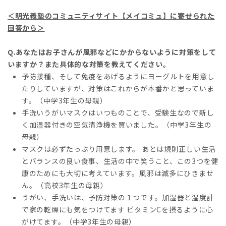
＜
明光義塾のコミュニティサイト【メイコミュ】に寄せられた
回答から
＞
Q.あなたはお子さんが風邪などにかからないように対策をして
いますか？また具体的な対策を教えてください。
予防接種、そして免疫をあげるようにヨーグルトを用意し
たりしていますが、対策はこれからが本番かと思っていま
す。（中学3年生の母親）
手洗いうがいマスクはいつものことで、受験生なので新し
く加湿器付きの空気清浄機を買いました。（中学3年生の
母親）
マスクは必ずたっぷり用意します。 あとは規則正しい生活
とバランスの良い食事、生活の中で笑うこと、この3つを健
康のためにも大切に考えています。風邪は滅多にひきませ
ん。（高校3年生の母親）
うがい、手洗いは、予防対策の１つです。加湿器と湿度計
で家の乾燥にも気をつけてます ビタミンCを摂るように心
がけてます。（中学3年生の母親）