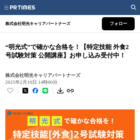
株式会社明光キャリアパートナーズ
フォロー
“明光式”で確かな合格を！【特定技能 外食2
号試験対策 公開講座】お申し込み受付中！
株式会社明光キャリアパートナーズ
2025年2月10日 14時00分
い
い
ね
！
数
を
読
み