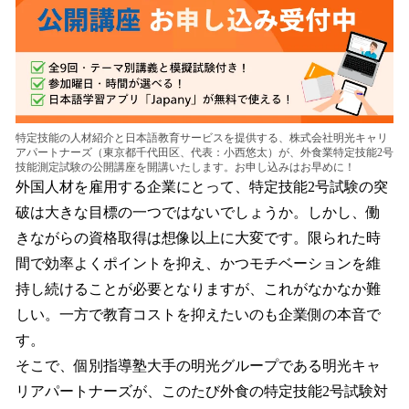
込
み
中
で
す
特定技能の人材紹介と日本語教育サービスを提供する、株式会社明光キャリ
アパートナーズ（東京都千代田区、代表：小西悠太）が、外食業特定技能2号
技能測定試験の公開講座を開講いたします。お申し込みはお早めに！
外国人材を雇用する企業にとって、特定技能2号試験の突
破は大きな目標の一つではないでしょうか。しかし、働
きながらの資格取得は想像以上に大変です。限られた時
間で効率よくポイントを抑え、かつモチベーションを維
持し続けることが必要となりますが、これがなかなか難
しい。一方で教育コストを抑えたいのも企業側の本音で
す。
そこで、個別指導塾大手の明光グループである明光キャ
リアパートナーズが、このたび外食の特定技能2号試験対