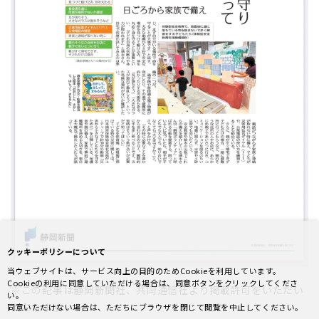
クッキーポリシーについて
当ウェブサイトは、サービス向上の目的のためCookieを利用しています。
Cookieの利用に同意していただける場合は、同意ボタンをクリックしてくださ
※この記事は静岡新聞社、共同通信社より掲載許可をいただい
い。
ております
同意いただけない場合は、ただちにブラウザを閉じて閲覧を中止してください。