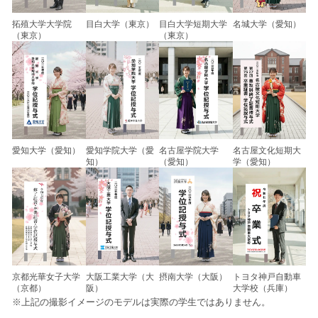
拓殖大学大学院
目白大学（東京）
目白大学短期大学
名城大学（愛知）
（東京）
（東京）
愛知大学（愛知）
愛知学院大学（愛
名古屋学院大学
名古屋文化短期大
知）
（愛知）
学（愛知）
京都光華女子大学
大阪工業大学（大
摂南大学（大阪）
トヨタ神戸自動車
（京都）
阪）
大学校（兵庫）
※上記の撮影イメージのモデルは実際の学生ではありません。