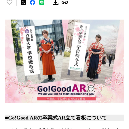
い
い
ね
！
数
を
読
み
込
み
中
で
す
■Go!Good ARの卒業式AR立て看板について