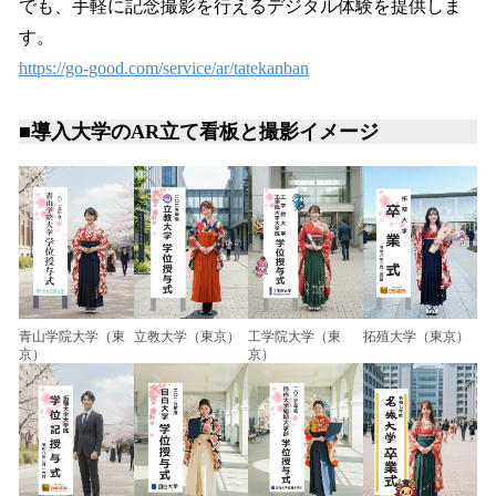
でも、手軽に記念撮影を行えるデジタル体験を提供しま
す。
https://go-good.com/service/ar/tatekanban
■導入大学のAR立て看板と撮影イメージ
青山学院大学（東
立教大学（東京）
工学院大学（東
拓殖大学（東京）
京）
京）