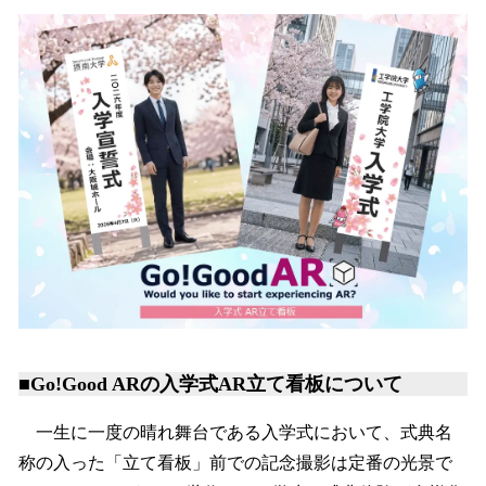
ね
！
数
を
読
み
込
み
中
で
す
■Go!Good ARの入学式AR立て看板について
一生に一度の晴れ舞台である入学式において、式典名
称の入った「立て看板」前での記念撮影は定番の光景で