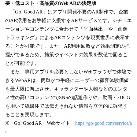
要・低コスト・高品質のWeb ARの決定版
「Go! Good AR」はアプリ開発不要のAR制作で、企業
のAR活用をお手軽に支援するARサービスです。シチュエ
ーションやコンテンツに合わせて「平面検出」や「画像
トラッキング」によるARコンテンツを現実世界に表示す
ることが可能です。また、AR利用回数など効果測定の把
握ができるため、施策やイベントの効果を数値で図るこ
とが可能です。
また、専用アプリを必要としないWebブラウザで体験で
きるWebARは、簡単かつ手軽にユーザーの顧客体験価値
を最大限に向上させ、キャラクターや人物などのエンタ
メ性の高いコンテンツでSNSの話題作りや、動画・3DCG
を用いて紙媒体では伝えきれない情報を立体的に訴求す
ることを実現します。
※「Go! Good AR」Webサイト
https://go-good.com/service/a
r