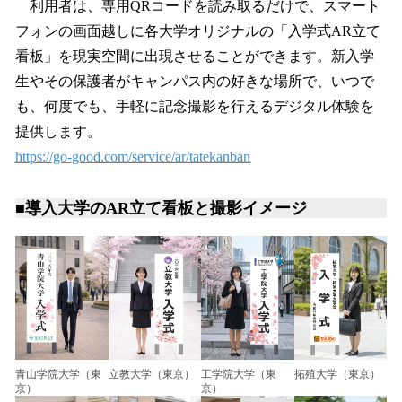
利用者は、専用QRコードを読み取るだけで、スマート
フォンの画面越しに各大学オリジナルの「入学式AR立て
看板」を現実空間に出現させることができます。新入学
生やその保護者がキャンパス内の好きな場所で、いつで
も、何度でも、手軽に記念撮影を行えるデジタル体験を
提供します。
https://go-good.com/service/ar/tatekanban
■導入大学のAR立て看板と撮影イメージ
青山学院大学（東
立教大学（東京）
工学院大学（東
拓殖大学（東京）
京）
京）