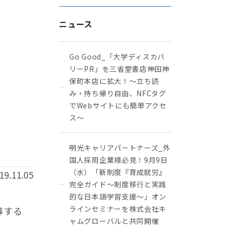
ニュース
Go Good_「大学ディスカバ
リーPR」を三省堂書店神田神
保町本店に拡大！〜立ち読
み・持ち帰り自由、NFCタグ
でWebサイトにも簡単アクセ
ス～
明光キャリアパートナーズ_外
国人採用企業様必見！9月9日
（水）「新制度『育成就労』
19.11.05
完全ガイド～制度移行と実践
的な日本語学習支援～」オン
ラインセミナーを株式会社キ
導する
ャムグローバルと共同開催