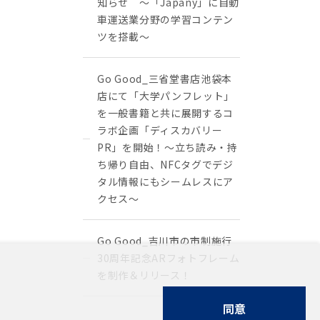
知らせ ～「Japany」に自動
車運送業分野の学習コンテン
ツを搭載～
Go Good_三省堂書店池袋本
店にて「大学パンフレット」
を一般書籍と共に展開するコ
ラボ企画「ディスカバリー
PR」を開始！〜立ち読み・持
ち帰り自由、NFCタグでデジ
タル情報にもシームレスにア
クセス〜
Go Good_吉川市の市制施行
30周年記念ARフォトフレーム
を制作＆リリース！
同意