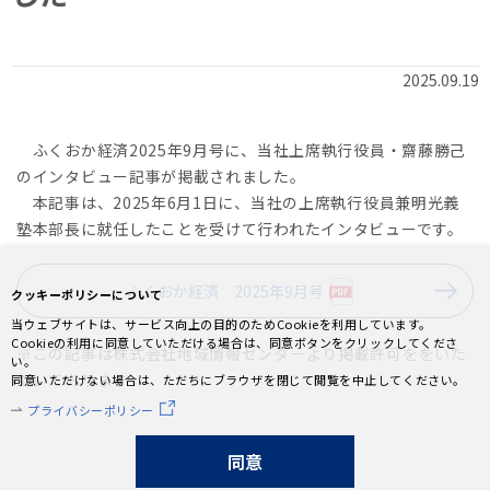
2025.09.19
ふくおか経済2025年9月号に、当社上席執行役員・齋藤勝己
のインタビュー記事が掲載されました。
本記事は、2025年6月1日に、当社の上席執行役員兼明光義
塾本部長に就任したことを受けて行われたインタビューです。
ふくおか経済 2025年9月号
クッキーポリシーについて
当ウェブサイトは、サービス向上の目的のためCookieを利用しています。
Cookieの利用に同意していただける場合は、同意ボタンをクリックしてくださ
※この記事は株式会社地域情報センターより掲載許可ををいた
い。
だいております
同意いただけない場合は、ただちにブラウザを閉じて閲覧を中止してください。
プライバシーポリシー
同意