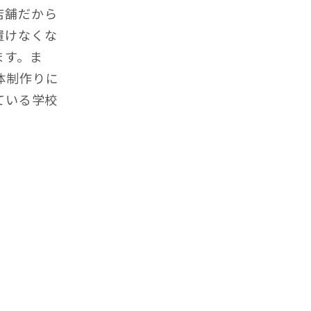
店舗だから
置けなくな
ます。ま
体制作りに
ている学校