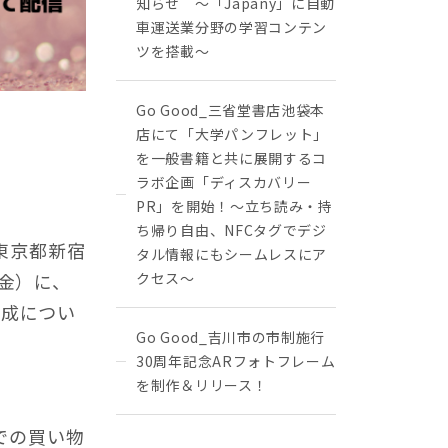
知らせ ～「Japany」に自動
車運送業分野の学習コンテン
ツを搭載～
Go Good_三省堂書店池袋本
店にて「大学パンフレット」
を一般書籍と共に展開するコ
ラボ企画「ディスカバリー
PR」を開始！〜立ち読み・持
ち帰り自由、NFCタグでデジ
東京都新宿
タル情報にもシームレスにア
（金）に、
クセス〜
育成につい
Go Good_吉川市の市制施行
30周年記念ARフォトフレーム
を制作＆リリース！
での買い物