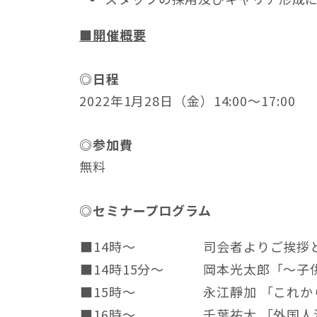
■開催概要
◎日程
2022年1月28日（金）14:00～17:00
◎参加費
無料
◎セミナープログラム
■14時～
司会者よりご挨拶
■14時15分～
岡本光太郎「～子
■15時～
永江靜加 「これ
■16時～
千葉祐大 「外国