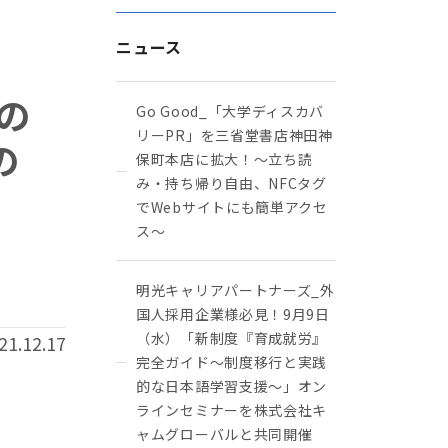
ニュース
の
Go Good_「大学ディスカバ
リーPR」を三省堂書店神田神
の
保町本店に拡大！〜立ち読
み・持ち帰り自由、NFCタグ
でWebサイトにも簡単アクセ
ス～
明光キャリアパートナーズ_外
国人採用企業様必見！9月9日
（水）「新制度『育成就労』
21.12.17
完全ガイド～制度移行と実践
的な日本語学習支援～」オン
ラインセミナーを株式会社キ
ャムグローバルと共同開催