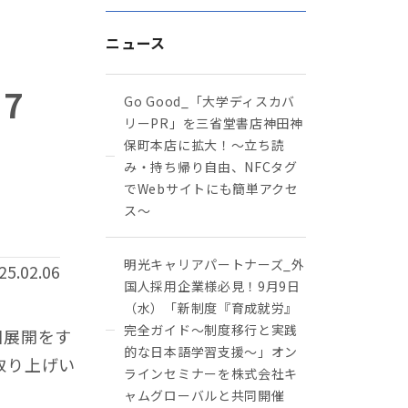
ニュース
7
Go Good_「大学ディスカバ
リーPR」を三省堂書店神田神
保町本店に拡大！〜立ち読
み・持ち帰り自由、NFCタグ
でWebサイトにも簡単アクセ
ス～
明光キャリアパートナーズ_外
25.02.06
国人採用企業様必見！9月9日
（水）「新制度『育成就労』
完全ガイド～制度移行と実践
国展開をす
的な日本語学習支援～」オン
取り上げい
ラインセミナーを株式会社キ
ャムグローバルと共同開催