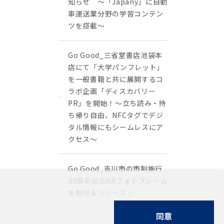
知らせ ～「Japany」に自動
車運送業分野の学習コンテン
ツを搭載～
Go Good_三省堂書店池袋本
店にて「大学パンフレット」
を一般書籍と共に展開するコ
ラボ企画「ディスカバリー
PR」を開始！〜立ち読み・持
ち帰り自由、NFCタグでデジ
タル情報にもシームレスにア
クセス〜
Go Good_吉川市の市制施行
30周年記念ARフォトフレーム
を制作＆リリース！
同意