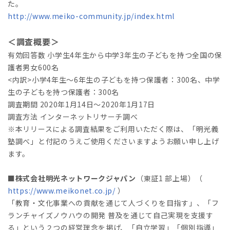
た。
http://www.meiko-community.jp/index.html
＜調査概要＞
有効回答数 小学生4年生から中学3年生の子どもを持つ全国の保
護者男女600名
<内訳>小学4年生～6年生の子どもを持つ保護者：300名、中学
生の子どもを持つ保護者：300名
調査期間 2020年1月14日～2020年1月17日
調査方法 インターネットリサーチ調べ
※本リリースによる調査結果をご利用いただく際は、「明光義
塾調べ」と付記のうえご使用くださいますようお願い申し上げ
ます。
■株式会社明光ネットワークジャパン
（東証1 部上場）（
https://www.meikonet.co.jp/
）
「教育・文化事業への貢献を通じて人づくりを目指す」、「フ
ランチャイズノウハウの開発 普及を通じて自己実現を支援す
る」という２つの経営理念を掲げ、「自立学習」「個別指導」