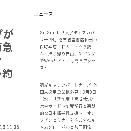
ニュース
プが
Go Good_「大学ディスカバ
リーPR」を三省堂書店神田神
京急
保町本店に拡大！〜立ち読
み・持ち帰り自由、NFCタグ
ァ
でWebサイトにも簡単アクセ
ス～
予約
明光キャリアパートナーズ_外
国人採用企業様必見！9月9日
（水）「新制度『育成就労』
完全ガイド～制度移行と実践
的な日本語学習支援～」オン
ラインセミナーを株式会社キ
18.11.05
ャムグローバルと共同開催