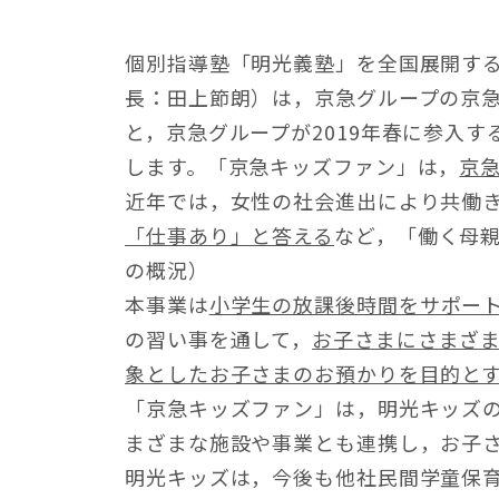
個別指導塾「明光義塾」を全国展開する
長：田上節朗）は，京急グループの京急
と，京急グループが2019年春に参入
します。「京急キッズファン」は，
京急
近年では，女性の社会進出により共働
「仕事あり」と答える
など，「働く母親
の概況）
本事業は
小学生の放課後時間をサポー
の習い事を通して，
お子さまにさまざ
象としたお子さまのお預かりを目的と
「京急キッズファン」は，明光キッズ
まざまな施設や事業とも連携し，お子
明光キッズは，今後も他社民間学童保