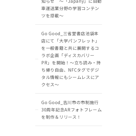
知らせ ～「Japany」に自動
車運送業分野の学習コンテン
ツを搭載～
Go Good_三省堂書店池袋本
店にて「大学パンフレット」
を一般書籍と共に展開するコ
ラボ企画「ディスカバリー
PR」を開始！〜立ち読み・持
ち帰り自由、NFCタグでデジ
タル情報にもシームレスにア
クセス〜
Go Good_吉川市の市制施行
30周年記念ARフォトフレーム
を制作＆リリース！