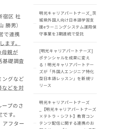
明光キャリアパートナーズ_茨
宿区 社
城県外国人向け日本語学習支
山 勝男）
援eラーニングシステム運用保
営で連携
守事業を3期連続で受託
校します。
[明光キャリアパートナーズ]
の母親が
ポテンシャルを成果に変え
活基礎調査
る！明光キャリアパートナー
ズが「外国人エンジニア特化
ミングなど
型日本語レッスン」を新規リ
リース
帯などを対
明光キャリアパートナーズ
ループのさ
_【明光キャリアパートナーズ
定です。
×テトラ・シフト】教育コン
，アフター
テンツ配信に関する連携のお