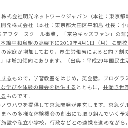
株式会社明光ネットワークジャパン（本社：東京都新
開発株式会社（本社：東京都大田区平和島 社長：小
するアフタースクール事業，「京急キッズファン」の運
本線平和島駅の高架下に2019年4月1日（月）に開
きの家庭が増加しており，厚生労働省によると
約７割
」は増加傾向にあります。（出典：平成29年国民生
トする
もので，学習教室をはじめ，英会話，プログラ
まな学びや体験の機会を提供する
とともに，
共働き世
する
ものです。
のノウハウを提供して京急開発が運営します。京急グ
さまへの多様な体験機会の創出にも取り組んでいく予
育施設や私立小学校，行政などとの連携を進めながら