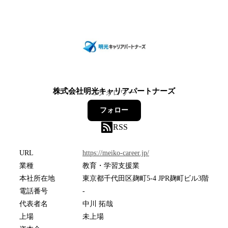
株式会社明光キャリアパートナーズ
5
フォロワー
フォロー
RSS
URL
https://meiko-career.jp/
業種
教育・学習支援業
本社所在地
東京都千代田区麹町5-4 JPR麹町ビル3階
電話番号
-
代表者名
中川 拓哉
上場
未上場