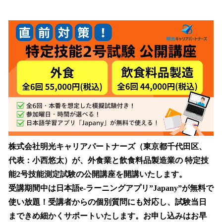
い
ね
！
数
を
読
み
込
み
中
で
す
株式会社明光キャリアパートナーズ（東京都千代田区、
代表：小西悠太）が、外食業と飲食料品製造業の 特定技
能2号技能測定試験の公開講座を開講いたします。
受講期間中は日本語e-ラーニングアプリ”Japany”が無料で
使い放題！受講者からの個別質問にも対応し、試験当日
まできめ細かくサポートいたします。お申し込みはお早