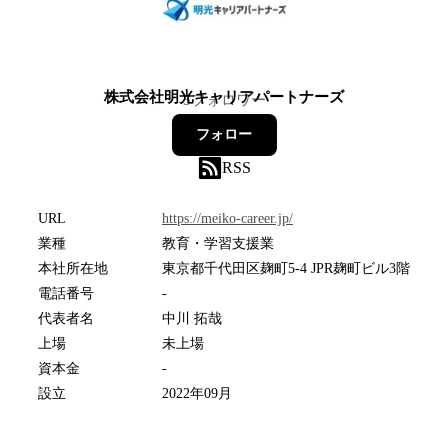
株式会社明光キャリアパートナーズ
5
フォロワー
フォロー
RSS
URL
https://meiko-career.jp/
業種
教育・学習支援業
本社所在地
東京都千代田区麹町5-4 JPR麹町ビル3階
電話番号
-
代表者名
中川 拓哉
上場
未上場
資本金
-
設立
2022年09月