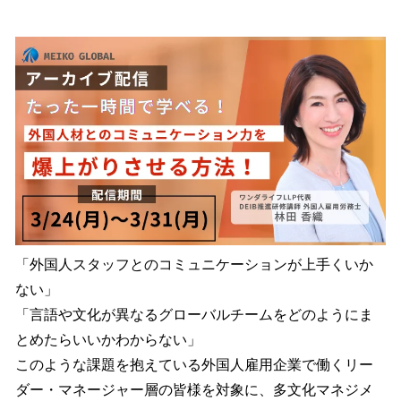
い
ね
！
数
を
読
み
込
み
中
で
す
「外国人スタッフとのコミュニケーションが上手くいか
ない」
「言語や文化が異なるグローバルチームをどのようにま
とめたらいいかわからない」
このような課題を抱えている外国人雇用企業で働くリー
ダー・マネージャー層の皆様を対象に、多文化マネジメ