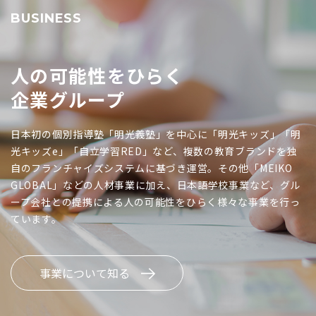
BUSINESS
人の可能性をひらく
企業グループ
日本初の個別指導塾「明光義塾」を中心に「明光キッズ」「明
光キッズe」「自立学習RED」など、複数の教育ブランドを独
自のフランチャイズシステムに基づき運営。その他「MEIKO
GLOBAL」などの人材事業に加え、日本語学校事業など、グル
ープ会社との提携による人の可能性をひらく様々な事業を行っ
ています。
事業について知る