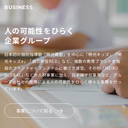
BUSINESS
人の可能性をひらく
企業グループ
日本初の個別指導塾「明光義塾」を中心に「明光キッズ」「明
光キッズe」「自立学習RED」など、複数の教育ブランドを独
自のフランチャイズシステムに基づき運営。その他「MEIKO
GLOBAL」などの人材事業に加え、日本語学校事業など、グル
ープ会社との提携による人の可能性をひらく様々な事業を行っ
ています。
事業について知る