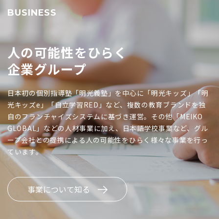
BUSINESS
人の可能性をひらく
企業グループ
日本初の個別指導塾「明光義塾」を中心に「明光キッズ」「明
光キッズe」「自立学習RED」など、複数の教育ブランドを独
自のフランチャイズシステムに基づき運営。その他「MEIKO
GLOBAL」などの人材事業に加え、日本語学校事業など、グル
ープ会社との提携による人の可能性をひらく様々な事業を行っ
ています。
事業について知る