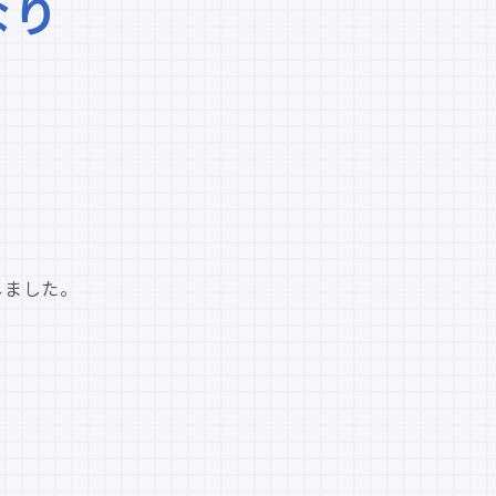
なり
、
定しました。