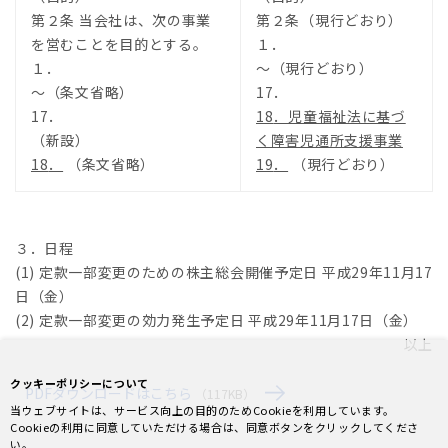
第２条 当会社は、次の事業
第２条（現行どおり）
を営むことを目的とする。
１．
１．
～（現行どおり）
～（条文省略）
17．
17．
18
．児童福祉法に基づ
（新設）
く障害児通所支援事業
18
．
（条文省略）
19
．
（現行どおり）
３．日程
(1) 定款一部変更のための株主総会開催予定日 平成29年11月17
日（金）
(2) 定款一部変更の効力発生予定日 平成29年11月17日（金）
以上
クッキーポリシーについて
PDFダウンロードはこちら
（117KB）
当ウェブサイトは、サービス向上の目的のためCookieを利用しています。
Cookieの利用に同意していただける場合は、同意ボタンをクリックしてくださ
い。