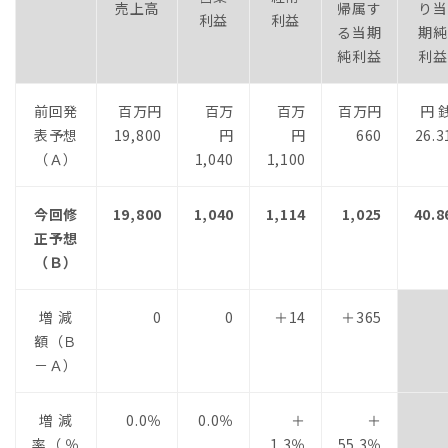
売上高
帰属す
り当
利益
利益
る当期
期純
純利益
利益
前回発
百万円
百万
百万
百万円
円 
表予想
19,800
円
円
660
26.3
（Ａ）
1,040
1,100
今回修
19,800
1,040
1,114
1,025
40.8
正予想
（Ｂ）
増 減
0
0
＋14
＋365
額（Ｂ
－Ａ）
増 減
0.0％
0.0％
＋
＋
率（ ％
1.3％
55.3％