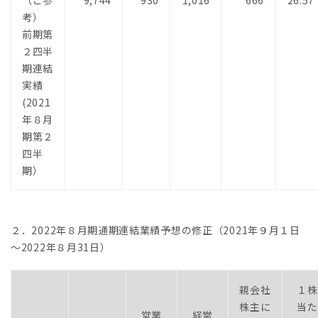
（ご参
9,744
930
1,016
666
26.57
考）
前期第
２四半
期連結
実績
(2021
年８月
期第２
四半
期）
２．2022年８月期通期連結業績予想の修正（2021年９月１日
～2022年８月31日）
親会社
１株
株主に
当た
営業
経常