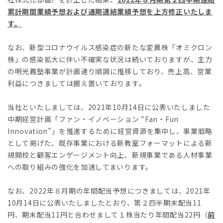
累計期間業績予想および通期連結業績予想を上方修正いたしま
す。
なお、新型コロナウイルス感染症の新たな変異株「オミクロン
株」の感染拡大に伴い不確実な状況は続いておりますが、主力
の明光義塾事業が計画通り順調に推移しており、売上高、営業
利益につきましては据え置いております。
当社といたしましては、2021年10月14日に公表いたしました
中期経営計画「ファン・イノベーション “Fan・Fun
Innovation”」を推進するために経営資源を集中し、事業戦略
として掲げた、既存事業における新教室フォーマットによる新
規開校と顧客エンゲージメント向上、新規事業である人材事業
への取り組みの強化を加速してまいります。
なお、2022年８月期の年間配当予想につきましては、2021年
10月14日に公表いたしましたとおり、第２四半期末配当11
円、期末配当11円と合わせまして１株当たり年間配当22円（
前