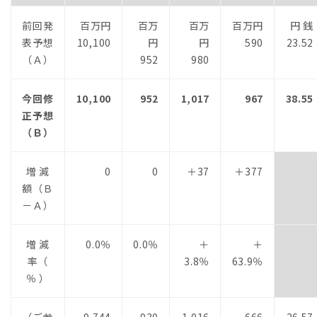
前回発
百万円
百万
百万
百万円
円 銭
表予想
10,100
円
円
590
23.52
（Ａ）
952
980
今回修
10,100
952
1,017
967
38.55
正予想
（Ｂ）
増 減
0
0
＋37
＋377
額（Ｂ
－Ａ）
増 減
0.0％
0.0％
＋
＋
率（
3.8％
63.9％
％ ）