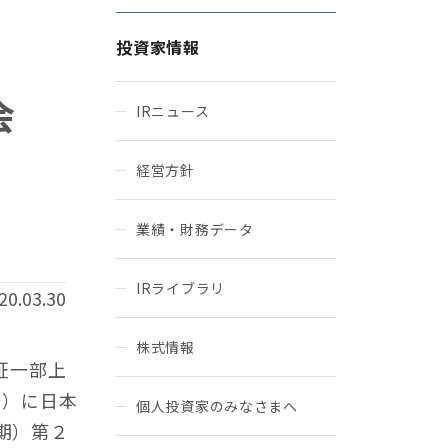
投資家情報
会
IRニュース
経営方針
業績・財務データ
IRライブラリ
20.03.30
株式情報
証一部上
金）に日本
個人投資家のみなさまへ
期）第２