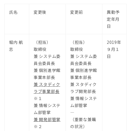
氏名
変更後
変更前
異動予
定年月
日
堀内 航
（担当）
（担当）
2019年
志
取締役
取締役
９月１
兼 システム委
兼 システム委
日
員会委員長
員会委員長
兼 個別進学館
兼 個別進学館
事業本部長
事業本部長
兼 スタディク
兼 スタディク
ラブ事業部長
ラブ開発部長
※１
兼 情報システ
兼 情報システ
ム部管掌
ム部管掌
―
兼 開発部管掌
（重要な兼職
※２
の状況）