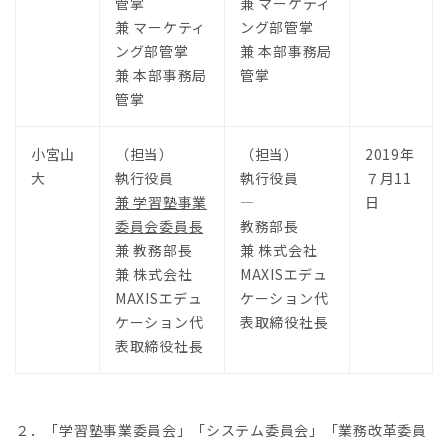
管掌
兼 マーケティ
兼 マーケティ
ング部管掌
ング部管掌
兼 本部事務局
兼 本部事務局
管掌
管掌
小宮山
（担当）
（担当）
2019年
大
執行役員
執行役員
７月11
兼 学習塾事業
―
日
委員会委員長
教務部長
兼 教務部長
兼 株式会社
兼 株式会社
MAXISエデュ
MAXISエデュ
ケーション代
ケーション代
表取締役社長
表取締役社長
２．「学習塾事業委員会」「システム委員会」「業務改革委員