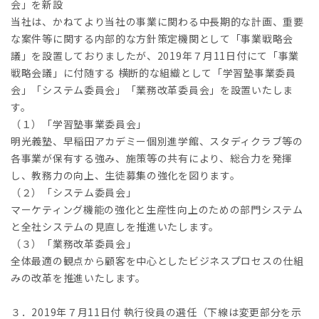
会」を新設
当社は、かねてより当社の事業に関わる中長期的な計画、重要
な案件等に関する内部的な方針策定機関として「事業戦略会
議」を設置しておりましたが、2019年７月11日付にて「事業
戦略会議」に付随する 横断的な組織として「学習塾事業委員
会」「システム委員会」「業務改革委員会」を設置いたしま
す。
（１）「学習塾事業委員会」
明光義塾、早稲田アカデミー個別進学館、スタディクラブ等の
各事業が保有する強み、施策等の共有により、総合力を発揮
し、教務力の向上、生徒募集の強化を図ります。
（２）「システム委員会」
マーケティング機能の強化と生産性向上のための部門システム
と全社システムの見直しを推進いたします。
（３）「業務改革委員会」
全体最適の観点から顧客を中心としたビジネスプロセスの仕組
みの改革を推進いたします。
３．2019年７月11日付 執行役員の選任（下線は変更部分を示