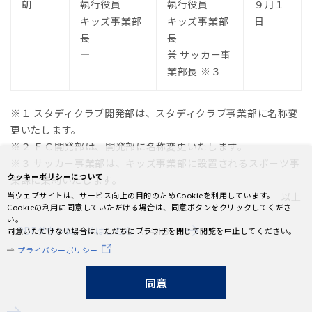
朗
執行役員
執行役員
９月１
キッズ事業部
キッズ事業部
日
長
長
―
兼 サッカー事
業部長 ※３
※１ スタディクラブ開発部は、スタディクラブ事業部に名称変
更いたします。
※２ ＦＣ開発部は、開発部に名称変更いたします。
※３ サッカー事業部は、キッズ事業部に設置されるスポーツ事
クッキーポリシーについて
業課に集約いたします。
当ウェブサイトは、サービス向上の目的のためCookieを利用しています。
以上
Cookieの利用に同意していただける場合は、同意ボタンをクリックしてくださ
い。
PDFダウンロードはこちら
同意いただけない場合は、ただちにブラウザを閉じて閲覧を中止してください。
（149KB）
プライバシーポリシー
同意