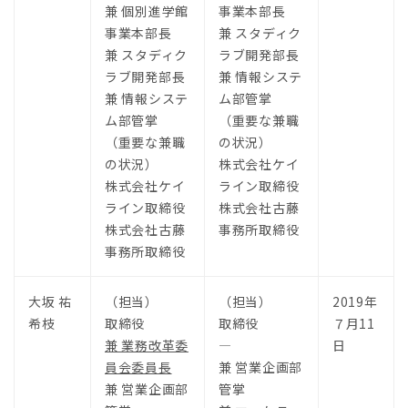
兼 個別進学館
事業本部長
事業本部長
兼 スタディク
兼 スタディク
ラブ開発部長
ラブ開発部長
兼 情報システ
兼 情報システ
ム部管掌
ム部管掌
（重要な兼職
（重要な兼職
の状況）
の状況）
株式会社ケイ
株式会社ケイ
ライン取締役
ライン取締役
株式会社古藤
株式会社古藤
事務所取締役
事務所取締役
大坂 祐
（担当）
（担当）
2019年
希枝
取締役
取締役
７月11
兼 業務改革委
―
日
員会委員長
兼 営業企画部
兼 営業企画部
管掌