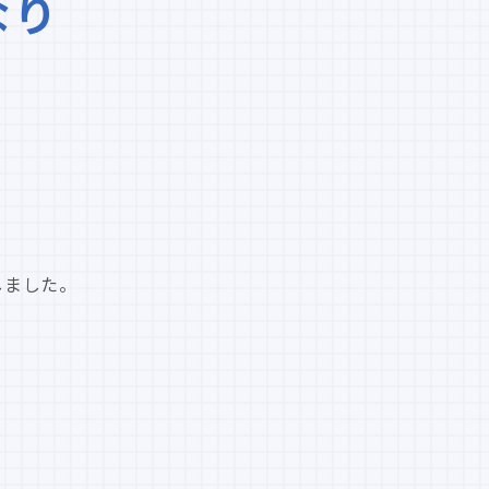
なり
、
定しました。