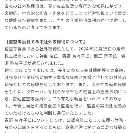
当社の社外取締役は、高い独立性及び専門的な知見に基づき、
客観的、中立的な監査・監督を行うことで経営監視という重要
な機能及び役割を果たし、当社の企業統治体制の強化に寄与し
ているものと考えております。
【監査等委員である社外取締役について】
監査等委員である社外取締役として、2024年11月15日の定時
株主総会において神坐 浩氏、青野 奈々子氏、熊王 斉子氏、岩
瀬 香奈子氏が選任されました。
神坐 浩氏につきましては、長年にわたる金融機関等での金融、
財務及び企業経営に関する豊富な経験と知識と他社での社外取
締役としての経験を有しております。また、海外での勤務経験
をもとに、グローバルな視点から当社の経営上の重要事項につ
き、常勤監査等委員としての有効な助言をいただいておりま
す。今後も当社の経営全般の監視を行い、監査の実効性を高め
ていただけるものと判断し選任いたしました。
青野 奈々子氏につきましては、公認会計士として広範な財務・
会計の知識を有するとともに、企業経営に関する豊富な経験と