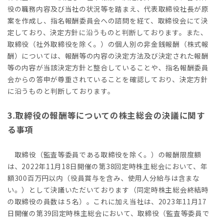
役の職務内容及び当社の状況等を踏まえ、代表取締役社長が原
案を作成し、指名報酬委員会への諮問を経て、取締役会にて決
定しており、決定方針に沿うものと判断しております。また、
取締役（社外取締役を除く。）の個人別の非金銭報酬（株式報
酬）については、報酬等の内容の決定方法及び決定された報酬
等の内容が当該決定方針と整合していることや、指名報酬委員
会からの答申が尊重されていることを確認しており、決定方針
に沿うものと判断しております。
3.取締役の報酬等についての株主総会の決議に関す
る事項
取締役（監査等委員である取締役を除く。）の報酬限度額
は、2022年11月18日開催の第38回定時株主総会において、年
額300百万円以内（役員賞与を含み、使用人分給与は含まな
い。）として決議いただいております（同定時株主総会終結時
の取締役の員数は５名）。これに加え当社は、2023年11月17
日開催の第39回定時株主総会において、取締役（監査等委員で