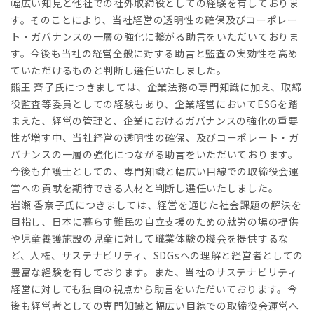
幅広い知見と他社での社外取締役としての経験を有しておりま
す。そのことにより、当社経営の透明性の確保及びコーポレー
ト・ガバナンスの一層の強化に繋がる助言をいただいておりま
す。今後も当社の経営全般に対する助言と監査の実効性を高め
ていただけるものと判断し選任いたしました。
熊王 斉子氏につきましては、企業法務の専門知識に加え、取締
役監査等委員としての経験もあり、企業経営においてESGを踏
まえた、経営の管理と、企業におけるガバナンスの強化の重要
性が増す中、当社経営の透明性の確保、及びコーポレート・ガ
バナンスの一層の強化につながる助言をいただいております。
今後も弁護士としての、専門知識と幅広い目線での取締役会運
営への貢献を期待できる人材と判断し選任いたしました。
岩瀬 香奈子氏につきましては、経営を通じた社会課題の解決を
目指し、日本に暮らす難民の自立支援のための就労の場の提供
や児童養護施設の児童に対して職業体験の機会を提供するな
ど、人権、サステナビリティ、SDGsへの理解と経営者としての
豊富な経験を有しております。また、当社のサステナビリティ
経営に対しても独自の視点から助言をいただいております。今
後も経営者としての専門知識と幅広い目線での取締役会運営へ