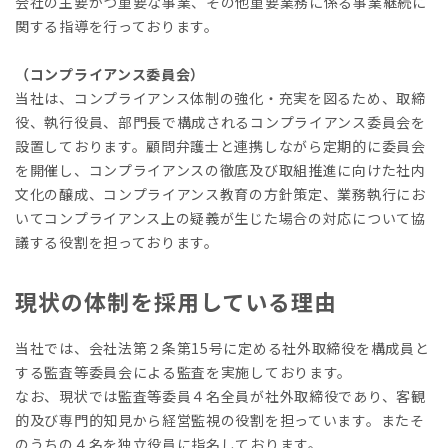
会社の主要かつ重要な事業、その他重要業務に係る事業継続に
関する指導を行っております。
（コンプライアンス委員会）
当社は、コンプライアンス体制の強化・充実を図るため、取締
役、執行役員、部門長で構成されるコンプライアンス委員会を
設置しております。顧問弁護士と連携しながら定期的に委員会
を開催し、コンプライアンスの徹底及び取組推進に向けた社内
文化の醸成、コンプライアンス教育の方針策定、業務執行にお
いてコンプライアンス上の疑義が生じた場合の対応について協
議する役割を担っております。
現状の体制を採用している理由
当社では、会社法第２条第15号に定める社外取締役を構成員と
する監査等委員会による監査を実施しております。
なお、現状では監査等委員４名全員が社外取締役であり、客観
的及び専門的知見から経営監視の役割を担っています。またそ
のうちの４名を独立役員に指名しております。