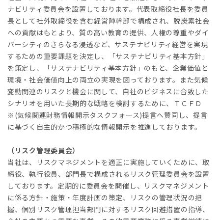
ナビリティ委員会を設置しております。代表取締役社長を委員
長として社外取締役を含む経営陣幹部で構成され、脱炭素社会
への貢献はもとより、質の高い教育の提供、人権の尊重やダイ
バーシティのさらなる浸透など、サステナビリティ経営を実現
するための重要課題を決定し、「サステナビリティ基本方針」
を策定し、「サステナビリティ基本方針」のもと、企業価値と
環境・社会価値向上の両立の実現を図っております。また気候
変動関連のリスクと機会に関して、自社のビジネスに合致した
シナリオを用いた長期的な戦略を検討するために、ＴＣＦＤ
※(気候関連財務情報開示タスクフォース)提言へ賛同し、提言
に基づく自主的かつ積極的な情報開示を推進しております。
（リスク管理委員会）
当社は、リスクマネジメントを適正に実施していくために、取
締役、執行役員、部門長で構成されるリスク管理委員会を設置
しております。定期的に委員会を開催し、リスクマネジメント
に係る方針・施策・年度計画の策定、リスクの管理状況の把
握、個別リスク管理担当部門に対するリスク回避措置の指導、