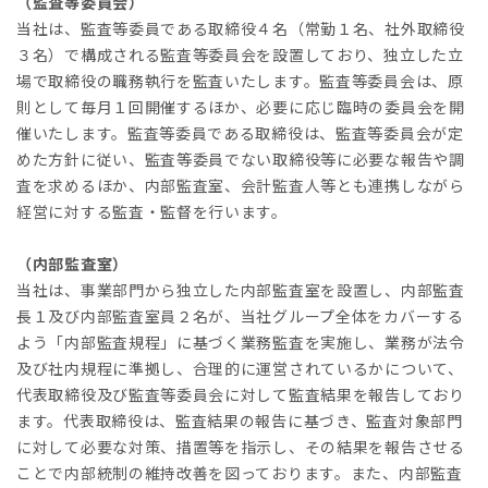
（監査等委員会）
当社は、監査等委員である取締役４名（常勤１名、社外取締役
３名）で構成される監査等委員会を設置しており、独立した立
場で取締役の職務執行を監査いたします。監査等委員会は、原
則として毎月１回開催するほか、必要に応じ臨時の委員会を開
催いたします。監査等委員である取締役は、監査等委員会が定
めた方針に従い、監査等委員でない取締役等に必要な報告や調
査を求めるほか、内部監査室、会計監査人等とも連携しながら
経営に対する監査・監督を行います。
（内部監査室）
当社は、事業部門から独立した内部監査室を設置し、内部監査
長１及び内部監査室員２名が、当社グループ全体をカバーする
よう「内部監査規程」に基づく業務監査を実施し、業務が法令
及び社内規程に準拠し、合理的に運営されているかについて、
代表取締役及び監査等委員会に対して監査結果を報告しており
ます。代表取締役は、監査結果の報告に基づき、監査対象部門
に対して必要な対策、措置等を指示し、その結果を報告させる
ことで内部統制の維持改善を図っております。また、内部監査