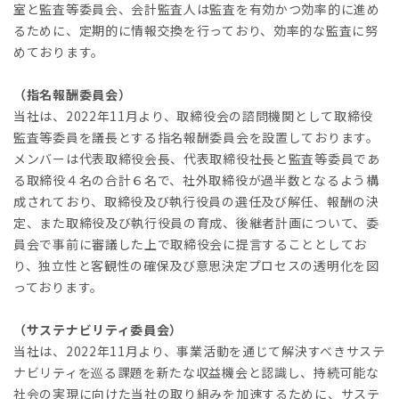
室と監査等委員会、会計監査人は監査を有効かつ効率的に進め
るために、定期的に情報交換を行っており、効率的な監査に努
めております。
（指名報酬委員会）
当社は、2022年11月より、取締役会の諮問機関として取締役
監査等委員を議長とする指名報酬委員会を設置しております。
メンバーは代表取締役会長、代表取締役社長と監査等委員であ
る取締役４名の合計６名で、社外取締役が過半数となるよう構
成されており、取締役及び執行役員の選任及び解任、報酬の決
定、また取締役及び執行役員の育成、後継者計画について、委
員会で事前に審議した上で取締役会に提言することとしてお
り、独立性と客観性の確保及び意思決定プロセスの透明化を図
っております。
（サステナビリティ委員会）
当社は、2022年11月より、事業活動を通じて解決すべきサステ
ナビリティを巡る課題を新たな収益機会と認識し、持続可能な
社会の実現に向けた当社の取り組みを加速するために、サステ