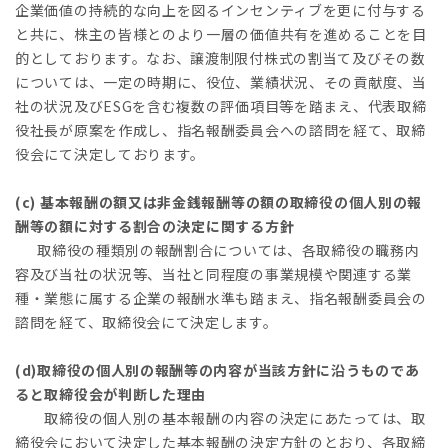
企業価値の持続的な向上を図るインセンティブを更に付与する
と共に、株主の皆様とのより一層の価値共有を進めることを目
的としております。なお、譲渡制限付株式の割当て及びその数
については、一定の時期に、役位、業績状況、その貢献度、当
社の状況及びESGを含む複数の評価項目等を踏まえ、代表取締
役社長が原案を作成し、指名報酬委員会への諮問を経て、取締
役会にて決定しております。
(c) 基本報酬の額又は非金銭報酬等の額の取締役の個人別の報
酬等の額に対する割合の決定に関する方針
取締役の種類別の報酬割合については、各取締役の職務内
容及び当社の状況等、当社と同程度の事業規模や関連する業
種・業態に属する企業の報酬水準も踏まえ、指名報酬委員会の
諮問を経て、取締役会にて決定します。
(d)取締役の個人別の報酬等の内容が当該方針に沿うものであ
ると取締役会が判断した理由
取締役の個人別の基本報酬の内容の決定にあたっては、取
締役会において決定した基本報酬の決定方針のとおり、各取締