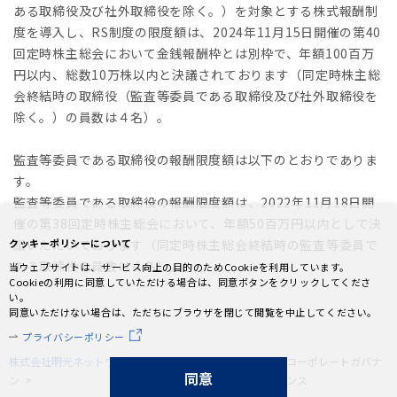
ある取締役及び社外取締役を除く。）を対象とする株式報酬制
度を導入し、RS制度の限度額は、2024年11月15日開催の第40
回定時株主総会において金銭報酬枠とは別枠で、年額100百万
円以内、総数10万株以内と決議されております（同定時株主総
会終結時の取締役（監査等委員である取締役及び社外取締役を
除く。）の員数は４名）。
監査等委員である取締役の報酬限度額は以下のとおりでありま
す。
監査等委員である取締役の報酬限度額は、2022年11月18日開
催の第38回定時株主総会において、年額50百万円以内として決
クッキーポリシーについて
議いただいております（同定時株主総会終結時の監査等委員で
ある取締役の員数は４名）。
当ウェブサイトは、サービス向上の目的のためCookieを利用しています。
Cookieの利用に同意していただける場合は、同意ボタンをクリックしてくださ
い。
同意いただけない場合は、ただちにブラウザを閉じて閲覧を中止してください。
プライバシーポリシー
株式会社明光ネットワークジャパ
投資家情報
経営方針
コーポレートガバナ
同意
ン
ンス