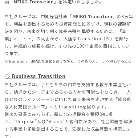
画「
MEIKO Transition
」を策定いたしました。
当社グループは、中期経営計画「
MEIKO Transition
」の3ヵ年
を、利益を創出するための投資期間と位置づけ、現状の課題解
決を図り、未来を切り開く成長基盤を構築するために、「事
業」と「ヒト」の両面から、大胆なTransition（※）を断行
し、持続的な成長を続け、その先の100年企業を目指してまい
ります。
※Transition：連続的な変化を遂げながら、その先のステージへ移行すること
◇ Business Transition
当社グループは、子どもたちの自立を支援する教育事業会社か
ら、幼児からシニアまであらゆる人々の可能性をひらき、一人
ひとりのライフステージに応じた輝く未来を実現する「総合的
な人材支援グループ」へとTransitionを図ります。
従来の事業のみならず、新たな市場機会を積極的に捉
え、“Purpose”及び“Vision”と親和性があり、社会課題を解決
する事業を多数創出することで、安定した収益基盤を構築しま
す。