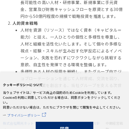
長可能性の高い人材・研修事業、新規事業に手元資
金、営業及び財務キャッシュフローを原資とする30億
円から50億円程度の規模で戦略投資を推進します。
人的資本戦略
人材を資源（リソース）ではなく資本（キャピタル＝
能力）と捉え、一人ひとりの個性と多様性を尊重し、
人材と組織を活性化いたします。そして個々の多様な
視点・経験・スキルが生み出す化学反応によるイノベ
ーション、失敗を恐れずにワクワクしながら挑戦する
意欲、自主性を発揮できる環境を整備します。
多様性ある人材の採用を継続し、またグループ内でジ
ョブローテーションを通じて人材育成、交流を図り、
クッキーポリシーについて
数多くの事業を創出する、当社グループを支える次世
代のタレントプールを輩出します。
当ウェブサイトは、サービス向上の目的のためCookieを利用しています。
Cookieの利用に同意していただける場合は、同意ボタンをクリックしてくださ
い。
同意いただけない場合は、ただちにブラウザを閉じて閲覧を中止してください。
プライバシーポリシー
株式会社明光ネットワークジャパン
投資家情報
経営方針
中期経営戦
同意