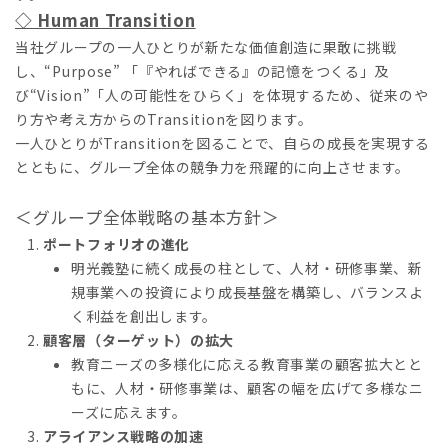
◇ Human Transition
当社グループの一人ひとりが新たな価値創造に果敢に挑戦
し、“Purpose” 「『やればできる』の記憶をつくる」及
び“Vision”「人の可能性をひらく」を体現するため、従来のや
り方や考え方からのTransitionを図ります。
一人ひとりがTransitionを図ることで、自らの成長を実現する
とともに、グループ全体の競争力を飛躍的に向上させます。
＜グループ全体戦略の基本方針＞
ポートフォリオの進化
明光義塾に続く成長の柱として、人材・研修事業、新
規事業への投資により成長基盤を構築し、バランスよ
く利益を創出します。
顧客層（ターゲット）の拡大
教育ニーズの多様化に応える教育事業の顧客拡大とと
もに、人材・研修事業は、顧客の幅を広げて多様なニ
ーズに応えます。
アライアンス戦略の加速