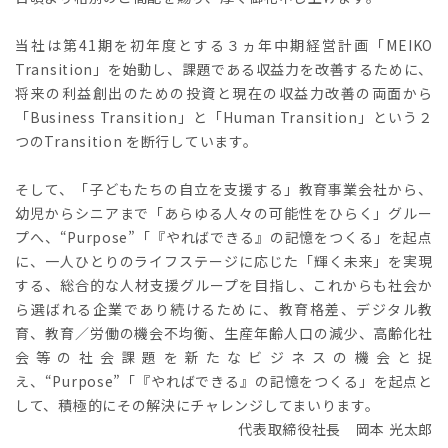
当社は第41期を初年度とする３ヵ年中期経営計画「MEIKO
Transition」を始動し、課題である収益力を改善するために、
将来の利益創出のための投資と現在の収益力改善の両面から
「Business Transition」と「Human Transition」という２
つのTransition を断行しています。
そして、「子どもたちの自立を支援する」教育事業会社から、
幼児からシニアまで「あらゆる人々の可能性をひらく」グルー
プへ、“Purpose”「『やればできる』の記憶をつくる」を起点
に、一人ひとりのライフステージに応じた「輝く未来」を実現
する、総合的な人材支援グループを目指し、これからも社会か
ら選ばれる企業であり続けるために、教育格差、デジタル教
育、教育／労働の機会不均衡、生産年齢人口の減少、高齢化社
会等の社会課題を新たなビジネスの機会と捉
え、“Purpose”「『やればできる』の記憶をつくる」を起点と
して、積極的にその解決にチャレンジしてまいります。
代表取締役社長 岡本 光太郎