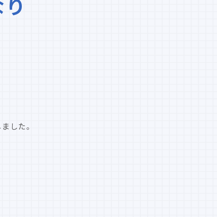
なり
、
定しました。