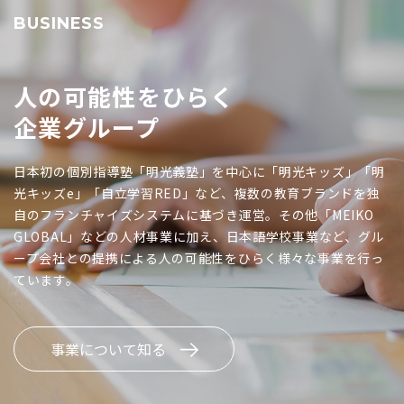
BUSINESS
人の可能性をひらく
企業グループ
日本初の個別指導塾「明光義塾」を中心に「明光キッズ」「明
光キッズe」「自立学習RED」など、複数の教育ブランドを独
自のフランチャイズシステムに基づき運営。その他「MEIKO
GLOBAL」などの人材事業に加え、日本語学校事業など、グル
ープ会社との提携による人の可能性をひらく様々な事業を行っ
ています。
事業について知る