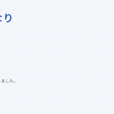
なり
、
定しました。