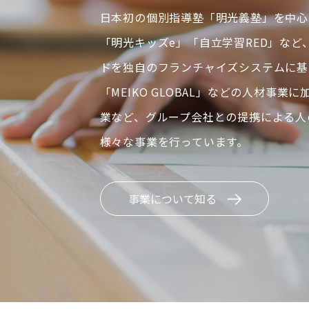
日本初の個別指導塾「明光義塾」を中心
「明光キッズe」「自立学習RED」など
ドを独自のフランチャイズシステムに基
「MEIKO GLOBAL」などの人材事業
業など、グループ会社との提携による人
様々な事業を行っています。
事業について知る