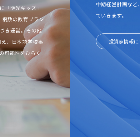
中期経営計画など
に「明光キッズ」
ていきます。
、複数の教育ブラン
づき運営。その他
投資家情報に
に加え、日本語学校事
の可能性をひらく