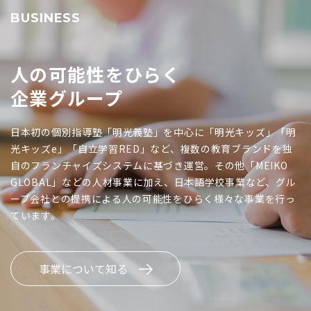
BUSINESS
人の可能性をひらく
企業グループ
日本初の個別指導塾「明光義塾」を中心に「明光キッズ」「明
光キッズe」「自立学習RED」など、複数の教育ブランドを独
自のフランチャイズシステムに基づき運営。その他「MEIKO
GLOBAL」などの人材事業に加え、日本語学校事業など、グル
ープ会社との提携による人の可能性をひらく様々な事業を行っ
ています。
事業について知る