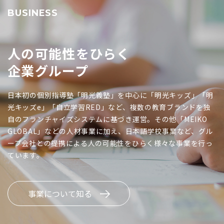
BUSINESS
人の可能性をひらく
企業グループ
日本初の個別指導塾「明光義塾」を中心に「明光キッズ」「明
光キッズe」「自立学習RED」など、複数の教育ブランドを独
自のフランチャイズシステムに基づき運営。その他「MEIKO
GLOBAL」などの人材事業に加え、日本語学校事業など、グル
ープ会社との提携による人の可能性をひらく様々な事業を行っ
ています。
事業について知る