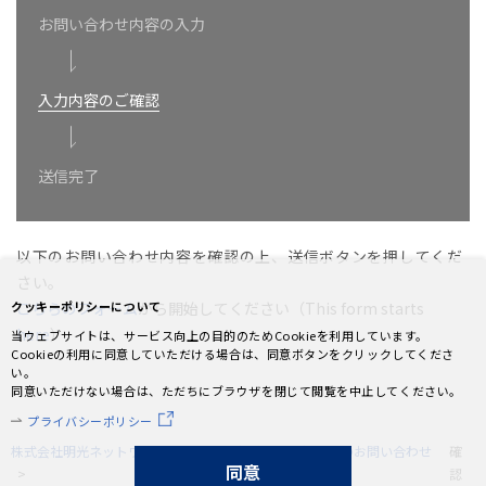
お問い合わせ内容の入力
入力内容のご確認
送信完了
以下のお問い合わせ内容を確認の上、送信ボタンを押してくだ
さい。
クッキーポリシーについて
こちらのフォーム
から開始してください（This form starts
here
）
当ウェブサイトは、サービス向上の目的のためCookieを利用しています。
Cookieの利用に同意していただける場合は、同意ボタンをクリックしてくださ
い。
同意いただけない場合は、ただちにブラウザを閉じて閲覧を中止してください。
プライバシーポリシー
株式会社明光ネットワークジャパン
報道関係者様からのお問い合わせ
確
同意
認