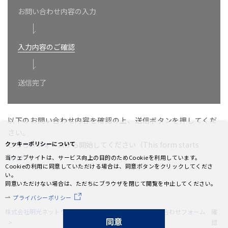
お問い合わせ内容の入力
入力内容のご確認
送信完了
以下のお問い合わせ内容を確認の上、送信ボタンを押してくだ
さい。
クッキーポリシーについて
こちらのフォーム
から開始してください（This form starts
here
）
当ウェブサイトは、サービス向上の目的のためCookieを利用しています。
Cookieの利用に同意していただける場合は、同意ボタンをクリックしてくださ
い。
同意いただけない場合は、ただちにブラウザを閉じて閲覧を中止してください。
プライバシーポリシー
株式会社明光ネットワークジャパン
投資家情報
お問い合わせフォーム
確
同意
認